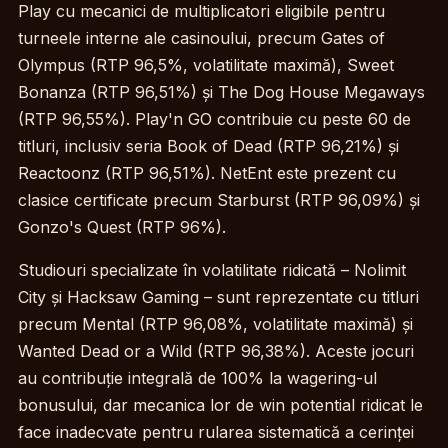
Play cu mecanici de multiplicatori eligibile pentru
turneele interne ale casinoului, precum Gates of
Olympus (RTP 96,5%, volatilitate maximă), Sweet
Bonanza (RTP 96,51%) și The Dog House Megaways
(RTP 96,55%). Play'n GO contribuie cu peste 60 de
titluri, inclusiv seria Book of Dead (RTP 96,21%) și
Reactoonz (RTP 96,51%). NetEnt este prezent cu
clasice certificate precum Starburst (RTP 96,09%) și
Gonzo's Quest (RTP 96%).
Studiouri specializate în volatilitate ridicată – Nolimit
City și Hacksaw Gaming – sunt reprezentate cu titluri
precum Mental (RTP 96,08%, volatilitate maximă) și
Wanted Dead or a Wild (RTP 96,38%). Aceste jocuri
au contribuție integrală de 100% la wagering-ul
bonusului, dar mecanica lor de win potential ridicat le
face inadecvate pentru rularea sistematică a cerinței