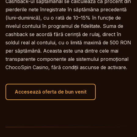
Cashback-ul săptămânal se calculează ca procent din
pierderile nete înregistrate în săptămâna precedentă
(luni–duminică), cu o rată de 10–15% în funcție de
nivelul contului în programul de fidelitate. Suma de
cashback se acordă fără cerință de rulaj, direct în
soldul real al contului, cu o limită maximă de 500 RON
per săptămână. Aceasta este una dintre cele mai
transparente componente ale sistemului promoțional
ChocoSpin Casino, fără condiții ascunse de activare.
Accesează oferta de bun venit