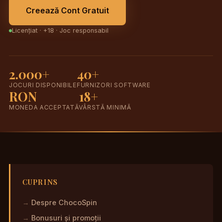
Creează Cont Gratuit
Licențiat · +18 · Joc responsabil
2.000+
40+
JOCURI DISPONIBILE
FURNIZORI SOFTWARE
RON
18+
MONEDA ACCEPTATĂ
VÂRSTĂ MINIMĂ
CUPRINS
Despre ChocoSpin
Bonusuri și promoții