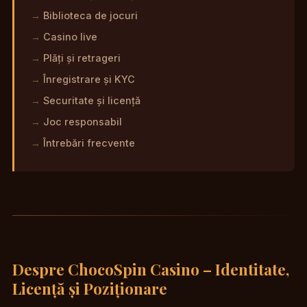
Biblioteca de jocuri
Casino live
Plăți și retrageri
Înregistrare și KYC
Securitate și licență
Joc responsabil
Întrebări frecvente
Despre ChocoSpin Casino – Identitate,
Licență și Poziționare