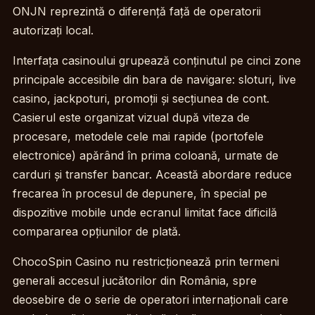
ONJN reprezintă o diferență față de operatorii
autorizați local.
Interfața casinoului grupează conținutul pe cinci zone
principale accesibile din bara de navigare: sloturi, live
casino, jackpoturi, promoții și secțiunea de cont.
Casierul este organizat vizual după viteza de
procesare, metodele cele mai rapide (portofele
electronice) apărând în prima coloană, urmate de
carduri și transfer bancar. Această abordare reduce
frecarea în procesul de depunere, în special pe
dispozitive mobile unde ecranul limitat face dificilă
compararea opțiunilor de plată.
ChocoSpin Casino nu restricționează prin termeni
generali accesul jucătorilor din România, spre
deosebire de o serie de operatori internaționali care