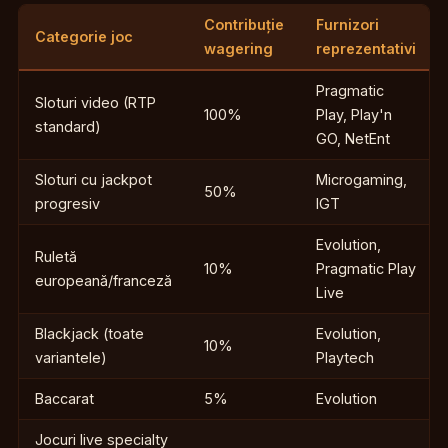
Contribuție
Furnizori
Categorie joc
wagering
reprezentativi
Pragmatic
Sloturi video (RTP
100%
Play, Play'n
standard)
GO, NetEnt
Sloturi cu jackpot
Microgaming,
50%
progresiv
IGT
Evolution,
Ruletă
10%
Pragmatic Play
europeană/franceză
Live
Blackjack (toate
Evolution,
10%
variantele)
Playtech
Baccarat
5%
Evolution
Jocuri live specialty