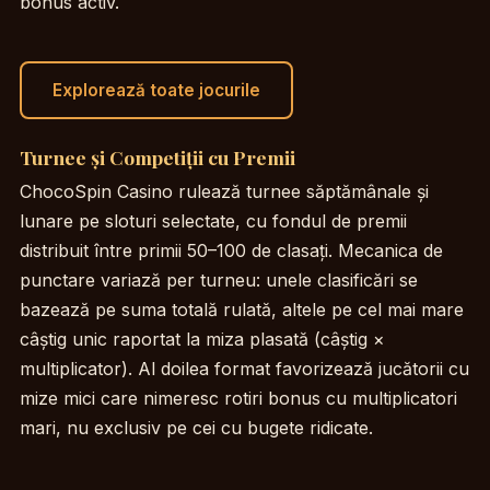
bonus activ.
Explorează toate jocurile
Turnee și Competiții cu Premii
ChocoSpin Casino rulează turnee săptămânale și
lunare pe sloturi selectate, cu fondul de premii
distribuit între primii 50–100 de clasați. Mecanica de
punctare variază per turneu: unele clasificări se
bazează pe suma totală rulată, altele pe cel mai mare
câștig unic raportat la miza plasată (câștig ×
multiplicator). Al doilea format favorizează jucătorii cu
mize mici care nimeresc rotiri bonus cu multiplicatori
mari, nu exclusiv pe cei cu bugete ridicate.