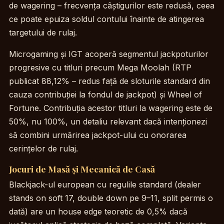
de wagering – frecvența câștigurilor este redusă, ceea
ce poate epuiza soldul contului înainte de atingerea
targetului de rulaj.
Microgaming și IGT acoperă segmentul jackpoturilor
progresive cu titluri precum Mega Moolah (RTP
publicat 88,12% – redus față de sloturile standard din
cauza contribuției la fondul de jackpot) și Wheel of
Fortune. Contribuția acestor titluri la wagering este de
50%, nu 100%, un detaliu relevant dacă intenționezi
să combini urmărirea jackpot-ului cu onorarea
cerințelor de rulaj.
Jocuri de Masă și Mecanică de Casă
Blackjack-ul european cu regulile standard (dealer
stands on soft 17, double down pe 9–11, split permis o
dată) are un house edge teoretic de 0,5% dacă