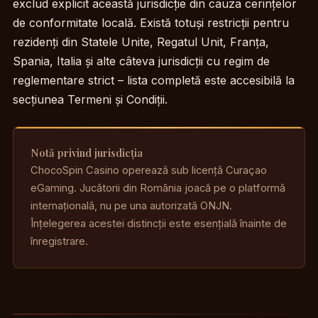
exclud explicit această jurisdicție din cauza cerințelor
de conformitate locală. Există totuși restricții pentru
rezidenți din Statele Unite, Regatul Unit, Franța,
Spania, Italia și alte câteva jurisdicții cu regim de
reglementare strict – lista completă este accesibilă la
secțiunea Termeni și Condiții.
Notă privind jurisdicția
ChocoSpin Casino operează sub licență Curaçao
eGaming. Jucătorii din România joacă pe o platformă
internațională, nu pe una autorizată ONJN.
Înțelegerea acestei distincții este esențială înainte de
înregistrare.