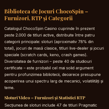
Biblioteca de Jocuri ChocoSpin –
Furnizori, RTP și Categorii
Catalogul ChocoSpin Casino cuprinde în prezent
peste 2.000 de titluri active, distribuite între patru
categorii principale: sloturi (aproximativ 78% din
total), jocuri de masă clasice, titluri live-dealer și jocuri
speciale (scratch cards, keno, crash games).
Diversitatea de furnizori – peste 40 de studiouri
certificate – este probabil cel mai solid argument
pentru profunzimea bibliotecii, deoarece presupune
acoperirea unui spectru larg de mecanici, volatilități și
teme.
Sloturi Video – Furnizori și Statistici RTP
Secțiunea de sloturi include 47 de titluri Pragmatic